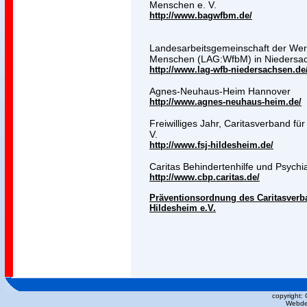
Menschen e. V.
http://www.bagwfbm.de/
Landesarbeitsgemeinschaft der Werk
Menschen (LAG:WfbM) in Niedersa
http://www.lag-wfb-niedersachsen.de
Agnes-Neuhaus-Heim Hannover
http://www.agnes-neuhaus-heim.de/
Freiwilliges Jahr, Caritasverband fü
V.
http://www.fsj-hildesheim.de/
Caritas Behindertenhilfe und Psychia
http://www.cbp.caritas.de/
Präventionsordnung des Caritasverba
Hildesheim e.V.
copyright:
Webde