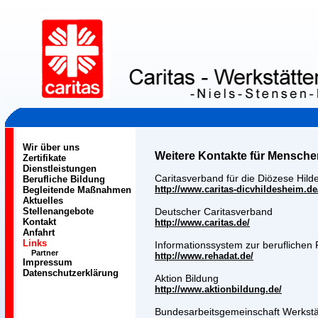
Wir über uns
Weitere Kontakte für Mensche
Zertifikate
Dienstleistungen
Caritasverband für die Diözese Hild
Berufliche Bildung
http://www.caritas-dicvhildesheim.de
Begleitende Maßnahmen
Aktuelles
Stellenangebote
Deutscher Caritasverband
Kontakt
http://www.caritas.de/
Anfahrt
Links
Informationssystem zur beruflichen R
Partner
http://www.rehadat.de/
Impressum
Datenschutzerklärung
Aktion Bildung
http://www.aktionbildung.de/
Bundesarbeitsgemeinschaft Werkstät